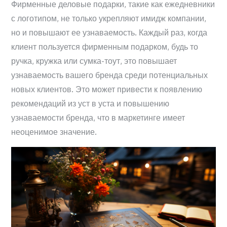
Фирменные деловые подарки, такие как ежедневники
с логотипом, не только укрепляют имидж компании,
но и повышают ее узнаваемость. Каждый раз, когда
клиент пользуется фирменным подарком, будь то
ручка, кружка или сумка-тоут, это повышает
узнаваемость вашего бренда среди потенциальных
новых клиентов. Это может привести к появлению
рекомендаций из уст в уста и повышению
узнаваемости бренда, что в маркетинге имеет
неоценимое значение.